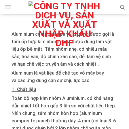
Skip
to
content
Aluminium composite panel thường được gọi là
tấm ốp hợp kim nhôm nhựa được dùng làm vật
liệu ốp bề mặt. Tấm nhôm nhẹ, có nhiều màu
sắc, hoa văn, độ chính xác cao, dễ làm vệ sinh
và hạn chế việc truyền âm và cách nhiệt .
Aluminum là vật liệu để chế tạo vỏ máy bay
và các ứng dụng cần sự chịu lực cao
1. Chất liệu
Toàn bộ hợp kim nhôm Aluminium, có khả năng
dẫn nhiệt tốt hơn gấp 3 lần so với chất liệu thép.
Nhìn chung, tấm nhôm hỗn hợp (aluminum
composite panel) thường dày 4 mm (có loại 3-6
mm) được ghép bởi 2 lớp nhôm chống ăn mòn,