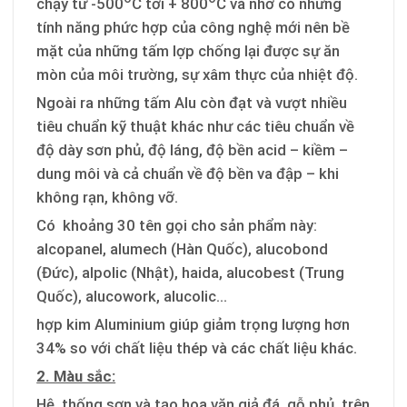
chạy từ -500
C tới + 800
C và nhờ có những
tính năng phức hợp của công nghệ mới nên bề
mặt của những tấm lợp chống lại được sự ăn
mòn của môi trường, sự xâm thực của nhiệt độ.
Ngoài ra những tấm Alu còn đạt và vượt nhiều
tiêu chuẩn kỹ thuật khác như các tiêu chuẩn về
độ dày sơn phủ, độ láng, độ bền acid – kiềm –
dung môi và cả chuẩn về độ bền va đập – khi
không rạn, không vỡ.
Có khoảng 30 tên gọi cho sản phẩm này:
alcopanel, alumech (Hàn Quốc), alucobond
(Đức), alpolic (Nhật), haida, alucobest (Trung
Quốc), alucowork, alucolic…
hợp kim Aluminium giúp giảm trọng lượng hơn
34% so với chất liệu thép và các chất liệu khác.
2. Màu sắc:
Hệ thống sơn và tạo hoa văn giả đá, gỗ phủ trên