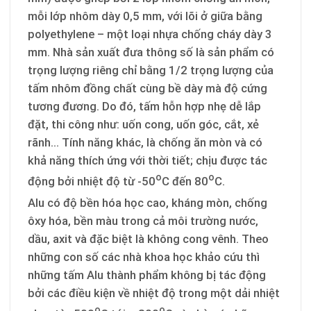
mỗi lớp nhôm dày 0,5 mm, với lõi ở giữa bằng
polyethylene – một loại nhựa chống cháy dày 3
mm. Nhà sản xuất đưa thông số là sản phẩm có
trọng lượng riêng chỉ bằng 1/2 trọng lượng của
tấm nhôm đồng chất cùng bề dày mà độ cứng
tương đương. Do đó, tấm hỗn hợp nhẹ dễ lắp
đặt, thi công như: uốn cong, uốn góc, cắt, xẻ
rãnh… Tính năng khác, là chống ăn mòn và có
khả năng thích ứng với thời tiết; chịu được tác
o
o
động bởi nhiệt độ từ -50
C đến 80
C.
Alu có độ bền hóa học cao, kháng mòn, chống
ôxy hóa, bền màu trong cả môi trường nước,
dầu, axit và đặc biệt là không cong vênh. Theo
những con số các nhà khoa học khảo cứu thì
những tấm Alu thành phẩm không bị tác động
bởi các điều kiện về nhiệt độ trong một dải nhiệt
o
o