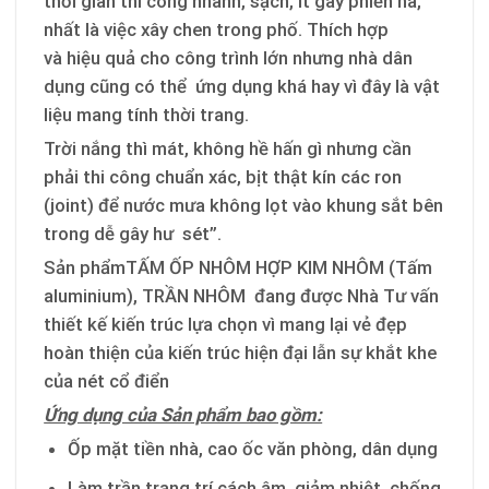
thời gian thi công nhanh, sạch, ít gây phiền hà,
nhất là việc xây chen trong phố. Thích hợp
và hiệu quả cho công trình lớn nhưng nhà dân
dụng cũng có thể ứng dụng khá hay vì đây là vật
liệu mang tính thời trang.
Trời nắng thì mát, không hề hấn gì nhưng cần
phải thi công chuẩn xác, bịt thật kín các ron
(joint) để nước mưa không lọt vào khung sắt bên
trong dễ gây hư sét”.
Sản phẩmTẤM ỐP NHÔM HỢP KIM NHÔM (Tấm
aluminium), TRẦN NHÔM đang được Nhà Tư vấn
thiết kế kiến trúc lựa chọn vì mang lại vẻ đẹp
hoàn thiện của kiến trúc hiện đại lẫn sự khắt khe
của nét cổ điển
Ứng dụng của Sản phẩm bao gồm:
Ốp mặt tiền nhà, cao ốc văn phòng, dân dụng
Làm trần trang trí cách âm, giảm nhiệt, chống