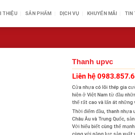
I THIỆU
SẢN PHẨM
DỊCH VỤ
KHUYẾN MÃI
TIN
Thanh upvc
Liên hệ 0983.857.
Cửa nhựa có lõi thép gia cư
hiện ở Việt Nam từ đầu nhữn
thế rất cao và lấn át những 
Thời điểm đầu, thanh nhựa 
Châu Âu và Trung Quốc, sản
Với hiểu biết cùng thế mạnh
cùng với năng lực sản xuất 