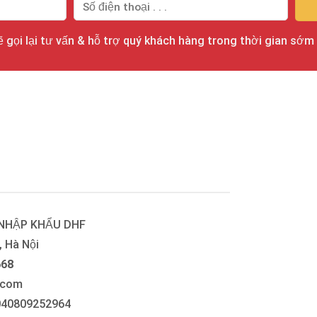
 gọi lại tư vấn & hỗ trợ quý khách hàng trong thời gian sớm
 NHẬP KHẨU DHF
 Hà Nội
668
.com
0040809252964