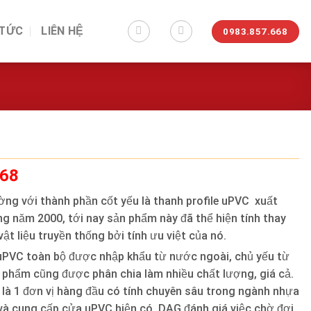
 TỨC
LIÊN HỆ
0983.857.668
668
ờng với thành phần cốt yếu là thanh profile uPVC xuất
g năm 2000, tới nay sản phẩm này đã thể hiện tính thay
vật liệu truyền thống bởi tính ưu việt của nó.
uPVC toàn bộ được nhập khẩu từ nước ngoài, chủ yếu từ
 phẩm cũng được phân chia làm nhiều chất lượng, giá cả.
 là 1 đơn vị hàng đầu có tính chuyên sâu trong ngành nhựa
và cung cấp cửa uPVC hiện có, DAG đánh giá việc chờ đợi