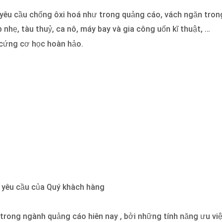
yêu cầu chống ôxi hoá như trong quảng cáo, vách ngăn trong n
hẹ, tàu thuỷ, ca nô, máy bay và gia công uốn kĩ thuật, …
ộ cứng cơ học hoàn hảo.
o yêu cầu của Quý khàch hàng
h trong ngành quảng cáo hiên nay , bởi những tính năng ưu v