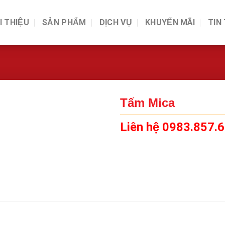
I THIỆU
SẢN PHẨM
DỊCH VỤ
KHUYẾN MÃI
TIN
Tấm Mica
Liên hệ 0983.857.