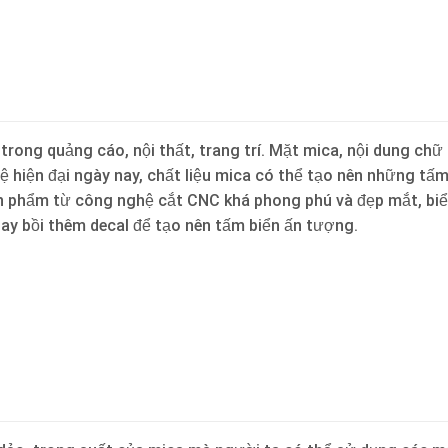
trong quảng cáo, nội thất, trang trí. Mặt mica, nội dung ch
ệ hiện đại ngày nay, chất liệu mica có thể tạo nên những t
n phẩm từ công nghệ cắt CNC khá phong phú và đẹp mắt, biể
hay bồi thêm decal để tạo nên tấm biển ấn tượng.