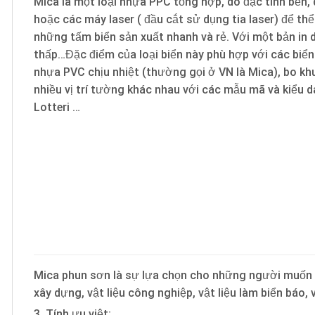
Mica là một loại nhựa PPC tổng hợp, do đặc tính bền,
hoặc các máy laser ( đầu cắt sử dụng tia laser) để th
những tấm biển sản xuất nhanh và rẻ. Với một bản in d
thấp…Đặc điểm của loại biển này phù hợp với các biển
nhựa PVC chịu nhiệt (thường gọi ở VN là Mica), bo k
nhiều vị trí tường khác nhau với các mẫu mã và kiểu 
Lotteri …
Mica phun sơn là sự lựa chọn cho những người muốn b
xây dựng, vật liệu công nghiệp, vật liệu làm biển báo
3. Tính ưu việt: