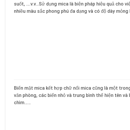
suốt, ….v.v…Sử dụng mica là biện pháp hiệu quả cho v
nhiều màu sắc phong phú đa dạng và có độ dày mỏng k
Biển mặt mica kết hợp chữ nổi mica cũng là một trong
văn phòng, các biển nhỏ và trung bình thể hiện tên và
chìm……