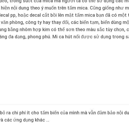
 dẻo, trong suốt của mica mà người ta có thể sử dụng các m
ể hiện nội dung theo ý muốn trên tấm mica. Cũng giống như m
ecal pp, hoặc decal cắt bồi lên mặt tấm mica bạn đã có một t
 văn phòng, công ty hay thay đổi, các biển tạm, biển dùng mộ
hung bằng nhôm hợp kim có thể sơn theo màu sắc tùy chọn, c
dáng đa dạng, phong phú. Mi ca hút nổi được sử dụng trong 
ỏ ra chi phí ít cho tấm biển của mình mà vẫn đảm bảo nội du
, và các ứng dụng khác …