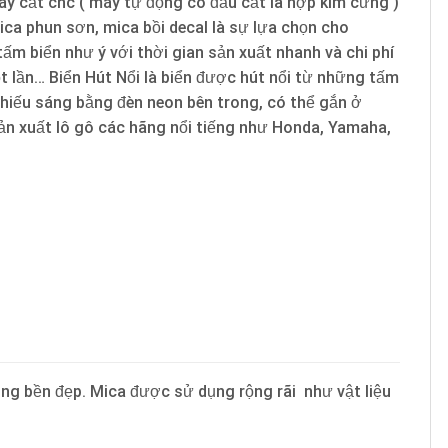
áy cắt cnc ( máy tự động có đầu cắt là hợp kim cứng )
ica phun sơn, mica bồi decal là sự lựa chọn cho
ấm biển như ý với thời gian sản xuất nhanh và chi phí
t lần… Biển Hút Nổi là biển được hút nổi từ những tấm
hiếu sáng bằng đèn neon bên trong, có thể gắn ở
sản xuất lô gô các hãng nổi tiếng như Honda, Yamaha,
ng bền đẹp. Mica được sử dụng rộng rãi như vật liệu