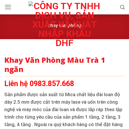
Skip
to
content
khay văn phòng
Khay Văn Phòng Màu Trà 1
ngăn
Liên hệ 0983.857.668
Sản phẩm được sản xuất từ Mica chất liệu đài loan độ
dày 2.5 mm được cắt trên máy lase và uốn trên công
nghệ và máy móc của đài loan và được lắp ráp theo lập
trình cho từng yêu cầu của sản phẩm 1 tầng, 2 tầng, 3
tầng, 4 tầng . Ngoài ra quý khách hàng có thể đặt hàng