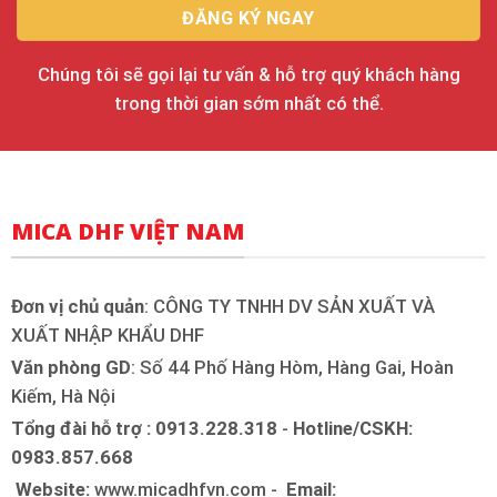
Chúng tôi sẽ gọi lại tư vấn & hỗ trợ quý khách hàng
trong thời gian sớm nhất có thể.
MICA DHF VIỆT NAM
Đơn vị chủ quản
: CÔNG TY TNHH DV SẢN XUẤT VÀ
XUẤT NHẬP KHẨU DHF
Văn phòng GD
: Số 44 Phố Hàng Hòm, Hàng Gai, Hoàn
Kiếm, Hà Nội
Tổng đài hỗ trợ : 0913.228.318
-
Hotline/CSKH:
0983.857.668
Website:
www.micadhfvn.com -
Email: