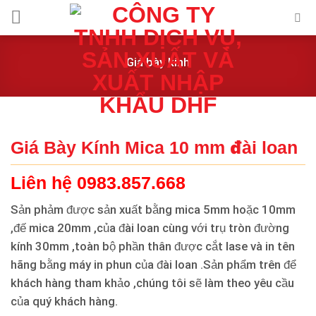
Skip
to
content
Giá bày kính
Giá Bày Kính Mica 10 mm đài loan
Liên hệ 0983.857.668
Sản phảm được sản xuất bằng mica 5mm hoặc 10mm
,đế mica 20mm ,của đài loan cùng với trụ tròn đường
kính 30mm ,toàn bộ phần thân được cắt lase và in tên
hãng bằng máy in phun của đài loan .Sản phẩm trên để
khách hàng tham khảo ,chúng tôi sẽ làm theo yêu cầu
của quý khách hàng.