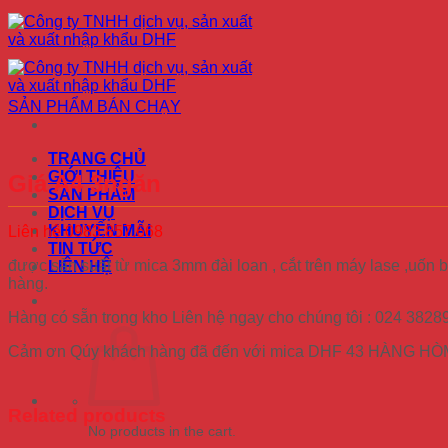
Skip
to
content
SẢN PHẨM BÁN CHẠY
TRANG CHỦ
GIỚI THIỆU
Giá A4 3ngăn
SẢN PHẨM
DỊCH VỤ
KHUYẾN MÃI
Liên hệ 0983.857.668
TIN TỨC
được sản suất từ mica 3mm đài loan , cắt trên máy lase ,uốn
LIÊN HỆ
hàng.
Hàng có sẵn trong kho Liên hệ ngay cho chúng tôi : 024 382
Cảm ơn Qúy khách hàng đã đến với mica DHF 43 HÀNG HÒ
Related products
No products in the cart.