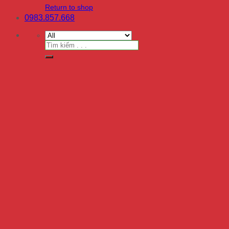
Return to shop
0983.857.668
Search
for: