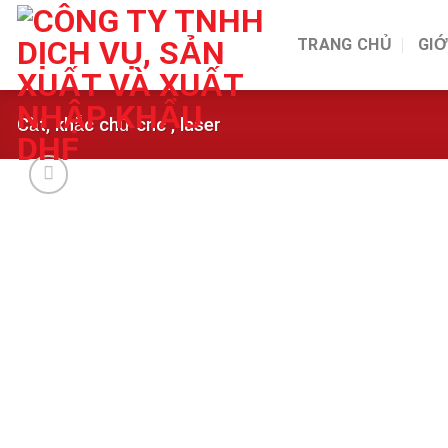
Skip
to
TRANG CHỦ
GIỚ
content
Cắt, khắc chữ cnc , laser