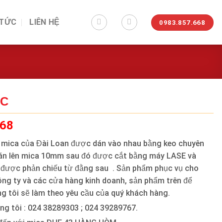
 TỨC
LIÊN HỆ
0983.857.668
NC
668
 mica của Đài Loan được dán vào nhau bằng keo chuyên
án lên mica 10mm sau đó được cắt bằng máy LASE và
n được phản chiếu từ đằng sau . Sản phẩm phục vụ cho
công ty và các cửa hàng kinh doanh, sản phẩm trên để
g tôi sẽ làm theo yêu cầu của quý khách hàng.
ng tôi : 024 38289303 ; 024 39289767.