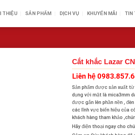
I THIỆU
SẢN PHẨM
DỊCH VỤ
KHUYẾN MÃI
TIN
Cắt khắc Lazar C
Liên hệ 0983.857.
Sản phẩm được sản xuất từ
dụng với mặt là mica3mm d
được gắn lên phần nền , đè
các lĩnh vực biển hiệu của 
khách hàng tham khảo ,chún
Hãy điện thoại ngay cho chú