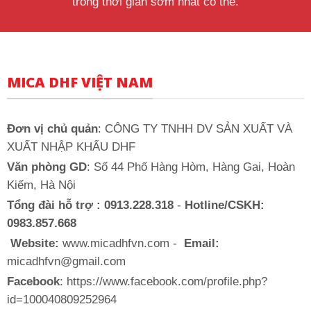
trong thời gian sớm nhất có thể.
MICA DHF VIỆT NAM
Đơn vị chủ quản
: CÔNG TY TNHH DV SẢN XUẤT VÀ
XUẤT NHẬP KHẨU DHF
Văn phòng GD
: Số 44 Phố Hàng Hòm, Hàng Gai, Hoàn
Kiếm, Hà Nội
Tổng đài hỗ trợ : 0913.228.318
-
Hotline/CSKH:
0983.857.668
Website:
www.micadhfvn.com -
Email:
micadhfvn@gmail.com
Facebook
: https://www.facebook.com/profile.php?
id=100040809252964