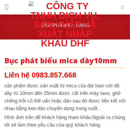
Skip
to
content
SẢM PHẨM ĐA DẠNG
Bục phát biểu mica dày10mm
Liên hệ 0983.857.668
sản phẩm được sản xuất từ mica của đài loan với độ
dày từ 10mm đến 25mm được cắt trên máy lase, ghờ
chống trôi có thể uấn hoặc dán sau đó được liên kết với
nhau bằng keo dán chuyên dụng trong suốt .
Hình ảnh trên để khách hàng tham khảo.Ngoài ra chúng
tôi sẽ làm theo yêu cầu của quý khách hàng.