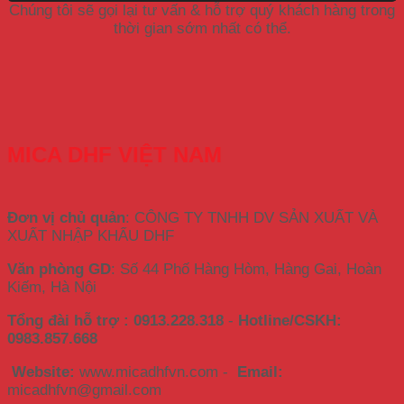
Chúng tôi sẽ gọi lại tư vấn & hỗ trợ quý khách hàng trong
thời gian sớm nhất có thể.
MICA DHF VIỆT NAM
Đơn vị chủ quản
: CÔNG TY TNHH DV SẢN XUẤT VÀ
XUẤT NHẬP KHẨU DHF
Văn phòng GD
: Số 44 Phố Hàng Hòm, Hàng Gai, Hoàn
Kiếm, Hà Nội
Tổng đài hỗ trợ : 0913.228.318
-
Hotline/CSKH:
0983.857.668
Website:
www.micadhfvn.com -
Email:
micadhfvn@gmail.com