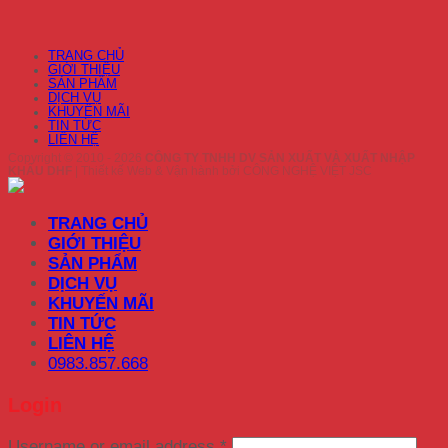
TRANG CHỦ
GIỚI THIỆU
SẢN PHẨM
DỊCH VỤ
KHUYẾN MÃI
TIN TỨC
LIÊN HỆ
Copyright © 2010 - 2026
CÔNG TY TNHH DV SẢN XUẤT VÀ XUẤT NHẬP
KHẨU DHF
| Thiết kế Web & Vận hành bởi CÔNG NGHỆ VIỆT JSC
TRANG CHỦ
GIỚI THIỆU
SẢN PHẨM
DỊCH VỤ
KHUYẾN MÃI
TIN TỨC
LIÊN HỆ
0983.857.668
Login
Username or email address
*