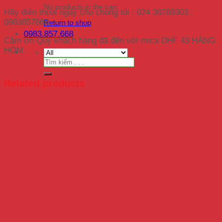
No products in the cart.
Hãy điện thoại ngay cho chúng tôi : 024 38289303 ;
0983857668.
Return to shop
0983.857.668
Cảm ơn Qúy khách hàng đã đến với mica DHF 43 HÀNG
HÒM.
Search
for:
Related products