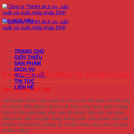
Skip
to
content
Bục phát biểu
TRANG CHỦ
GIỚI THIỆU
SẢN PHẨM
DỊCH VỤ
Bục Phát Biểu Mica 10 mm Đài Loan
KHUYẾN MÃI
TIN TỨC
LIÊN HỆ
Liên hệ 0983.857.668
sản phẩm được sản xuất từ mica của đài loan với độ dày
từ 10mm đến 25mm được cắt trên máy lase, ghờ chống
trôi có thể uấn hoặc dán sau đó được liên kết với nhau
bằng keo dán chuyên dụng trong suốt ,sản phẩm trên để
khách tham khảo chúng tôi sẽ làm theo yêu cầu của quý
khách hàng.