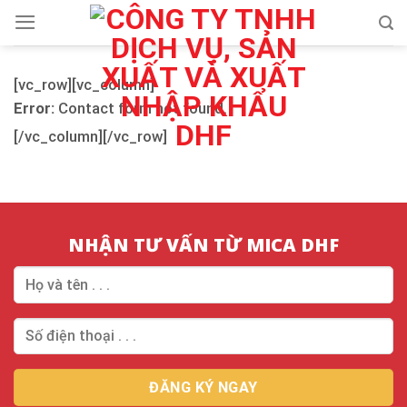
Skip
to
content
[vc_row][vc_column]
Error:
Contact form not found.
[/vc_column][/vc_row]
NHẬN TƯ VẤN TỪ MICA DHF