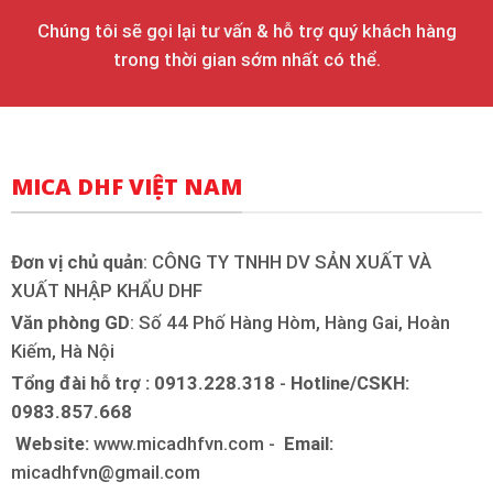
Chúng tôi sẽ gọi lại tư vấn & hỗ trợ quý khách hàng
trong thời gian sớm nhất có thể.
MICA DHF VIỆT NAM
Đơn vị chủ quản
: CÔNG TY TNHH DV SẢN XUẤT VÀ
XUẤT NHẬP KHẨU DHF
Văn phòng GD
: Số 44 Phố Hàng Hòm, Hàng Gai, Hoàn
Kiếm, Hà Nội
Tổng đài hỗ trợ : 0913.228.318
-
Hotline/CSKH:
0983.857.668
Website:
www.micadhfvn.com -
Email:
micadhfvn@gmail.com