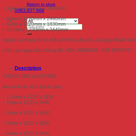
Return to shop
– 3 mm x 1220mm x 1830mm
0983.857.668
– 5 mm x 1220mm x 2440mm
– 5 mm x 1220mm x 1830mm
Search
– 10 mm x 1220mm x 2440mm
for:
Ngoài ra chúng tôi có thể làm theo yêu cầu của quý khách hà
Liên Lạc ngay cho chúng tôi : 024 38289303 ; 024 39289767
Description
THÔNG TIN SẢN PHẨM:
Mica có các kích thước sau:
– 1,3 mm x 1220 x 1830
– 2 mm x 1220 x 2440
– 3 mm x 1220 x 2440
– 3 mm x 1220 x 1830
– 5 mm x 1220 x 2440