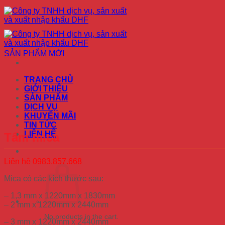
Skip
to
content
SẢN PHẨM MỚI
TRANG CHỦ
GIỚI THIỆU
SẢN PHẨM
DỊCH VỤ
KHUYẾN MÃI
TIN TỨC
LIÊN HỆ
Tấm mica
Liên hệ 0983.857.668
Mica có các kích thước sau:
– 1,3 mm x 1220mm x 1830mm
– 2 mm x 1220mm x 2440mm
No products in the cart.
– 3 mm x 1220mm x 2440mm