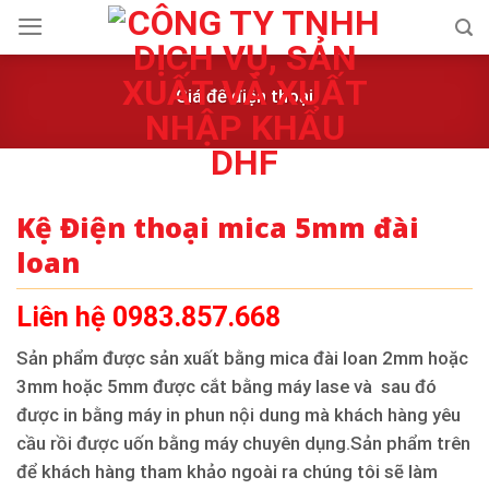
Skip
to
content
Giá để điện thoại
Kệ Điện thoại mica 5mm đài
loan
Liên hệ 0983.857.668
Sản phẩm được sản xuất bằng mica đài loan 2mm hoặc
3mm hoặc 5mm được cắt bằng máy lase và sau đó
được in bằng máy in phun nội dung mà khách hàng yêu
cầu rồi được uốn bằng máy chuyên dụng.Sản phẩm trên
để khách hàng tham khảo ngoài ra chúng tôi sẽ làm